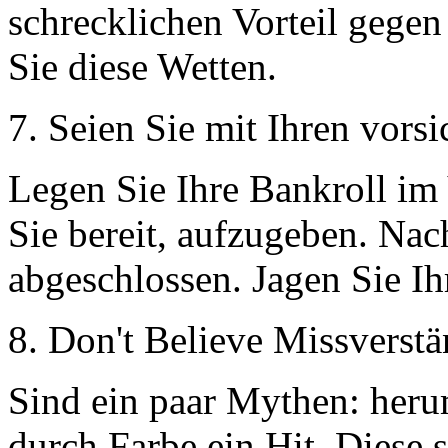
schrecklichen Vorteil gegen
Sie diese Wetten.
7. Seien Sie mit Ihren vorsi
Legen Sie Ihre Bankroll im 
Sie bereit, aufzugeben. Nac
abgeschlossen. Jagen Sie Ihr
8. Don't Believe Missverstä
Sind ein paar Mythen: heru
durch Farbe ein Hit. Diese 