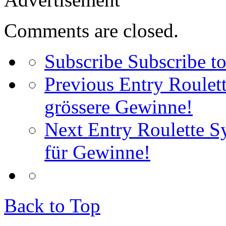
Comments are closed.
Subscribe
Subscribe to
Previous Entry
Roulett
grössere Gewinne!
Next Entry
Roulette S
für Gewinne!
Back to Top