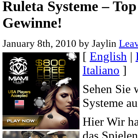
Ruleta Systeme – Top
Gewinne!
January 8th, 2010 by Jaylin
Leav
[
English
|
Italiano
]
Sehen Sie w
Systeme au
Hier Wir ha
das Spiele