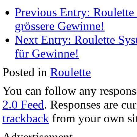
Previous Entry:
Roulette 
grössere Gewinne!
Next Entry:
Roulette Sys
für Gewinne!
Posted in
Roulette
You can follow any response
2.0 Feed
. Responses are cur
trackback
from your own sit
Advertisement