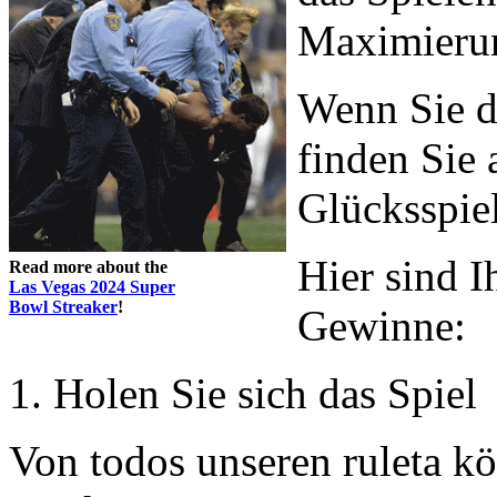
Maximierun
Wenn Sie d
finden Sie
Glücksspiel
Hier sind I
Read more about the
Las Vegas 2024 Super
Bowl Streaker
!
Gewinne:
1. Holen Sie sich das Spiel
Von todos unseren ruleta kö