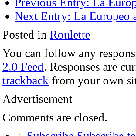
Previous Entry:
La Europ
Next Entry:
La Europeo a
Posted in
Roulette
You can follow any response
2.0 Feed
. Responses are cur
trackback
from your own sit
Advertisement
Comments are closed.
Subscribe
Subscribe to