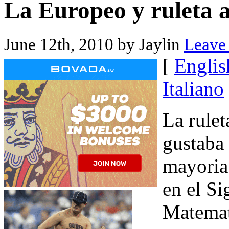
La Europeo y ruleta 
June 12th, 2010 by Jaylin
Leave 
[
Englis
Italiano
La rulet
gustaba
mayoria 
en el Si
Matemati