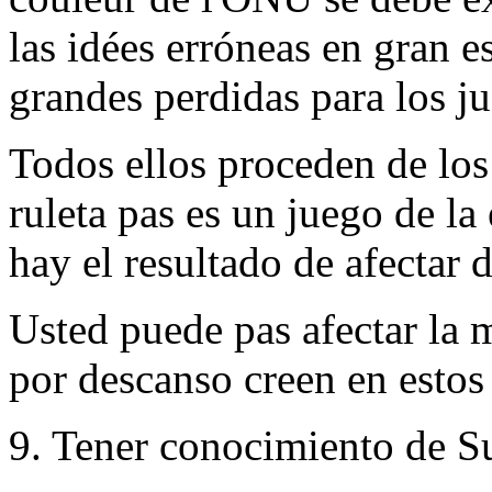
las idées erróneas en gran e
grandes perdidas para los j
Todos ellos proceden de los
ruleta pas es un juego de l
hay el resultado de afectar d
Usted puede pas afectar la 
por descanso creen en estos 
9. Tener conocimiento de Su