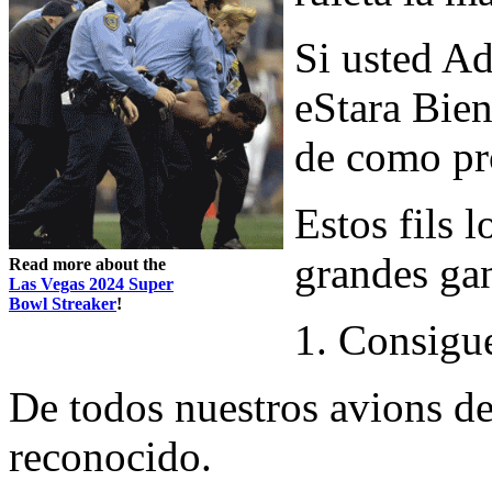
Si usted Ad
eStara Bien
de como pr
Estos fils 
grandes ga
Read more about the
Las Vegas 2024 Super
Bowl Streaker
!
1. Consigue
De todos nuestros avions de 
reconocido.