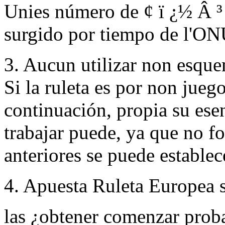
Unies número de ¢ ï ¿½ Â ³
surgido por tiempo de l'ON
3. Aucun utilizar non esqu
Si la ruleta es por non jueg
continuación, propia su esen
trabajar puede, ya que no fo
anteriores se puede estable
4. Apuesta Ruleta Europea 
las ¿obtener comenzar prob