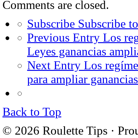
Comments are closed.
Subscribe
Subscribe to
Previous Entry
Los reg
Leyes ganancias amplia
Next Entry
Los regímen
para ampliar ganancias
Back to Top
© 2026 Roulette Tips · Pr