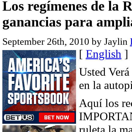
Los regímenes de la R
ganancias para ampli
September 26th, 2010 by Jaylin
[
English
]
Usted Verá
en la autop
Aquí los r
IMPORTANTE
ruleta la m