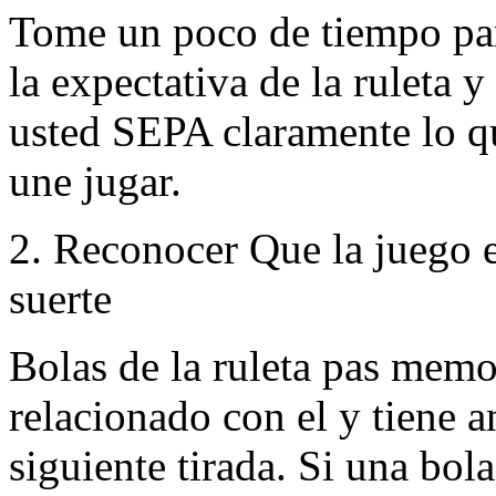
Tome un poco de tiempo par
la expectativa de la ruleta 
usted SEPA claramente lo q
une jugar.
2. Reconocer Que la juego e
suerte
Bolas de la ruleta pas memor
relacionado con el y tiene a
siguiente tirada. Si una bola