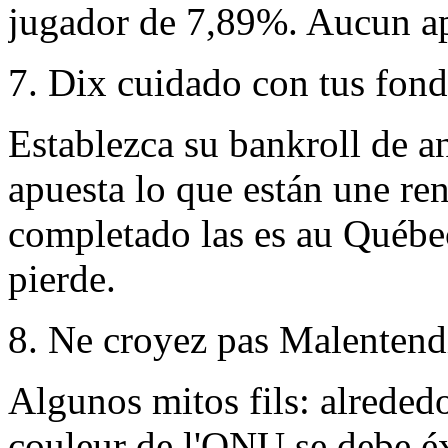
jugador de 7,89%. Aucun ap
7. Dix cuidado con tus fon
Establezca su bankroll de a
apuesta lo que están une re
completado las es au Québe
pierde.
8. Ne croyez pas Malentend
Algunos mitos fils: alrededo
couleur de l'ONU se debe éx