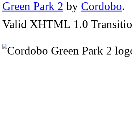
Green Park 2
by
Cordobo
.
Valid XHTML 1.0 Transition