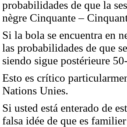
probabilidades de que la ses
nègre Cinquante – Cinquant
Si la bola se encuentra en 
las probabilidades de que se
siendo sigue postérieure 50
Esto es crítico particularme
Nations Unies.
Si usted está enterado de es
falsa idée de que es familie