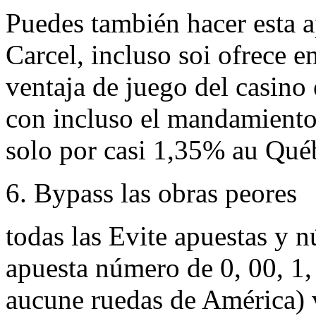
Puedes también hacer esta
Carcel, incluso soi ofrece e
ventaja de juego del casino 
con incluso el mandamiento 
solo por casi 1,35% au Québ
6. Bypass las obras peores
todas las Evite apuestas y 
apuesta número de 0, 00, 1, 
aucune ruedas de América) v