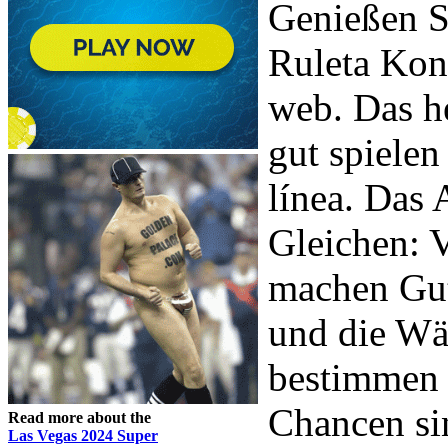
Genießen S
Ruleta Kon
web. Das he
gut spielen
línea. Das 
Gleichen: 
machen Gut
und die Wä
bestimmen 
Chancen sin
Read more about the
Las Vegas 2024 Super