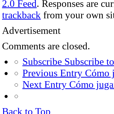
2.0 Feed
. Responses are cur
trackback
from your own sit
Advertisement
Comments are closed.
Subscribe
Subscribe to
Previous Entry
Cómo ju
Next Entry
Cómo jugar
Back to Top